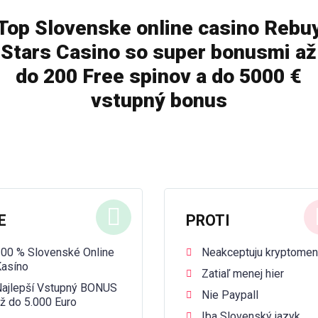
Top Slovenske online casino Rebu
Stars Casino so super bonusmi až
do 200 Free spinov a do 5000 €
vstupný bonus
E
PROTI
00 % Slovenské Online
Neakceptuju kryptome
asíno
Zatiaľ menej hier
ajlepší Vstupný BONUS
Nie Paypall
ž do 5.000 Euro
Iba Slovenský jazyk