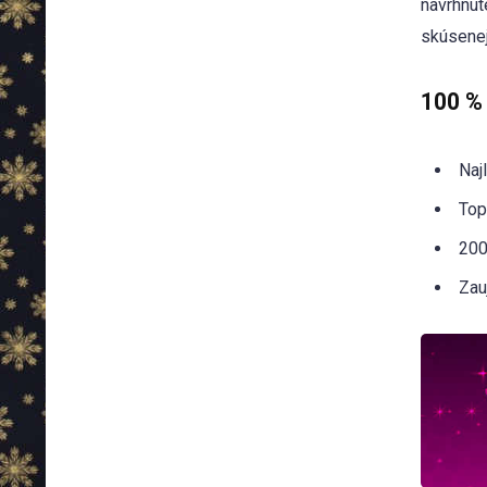
navrhnut
skúsenej
100 %
Naj
Top
200
Zau