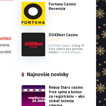
Fortuna Casino
Recenzia
DOXXbet Casino
uvítací
amená,
DOXXbet Casino:
Získaj 75
Free spinov bez potreby
bzvlášť
vkladu
+ 10.000 € bonus
Najnovšie novinky
Rebuy Stars casino
free spiny a bonus
za registráciu – ako
získať točenia
zdarma