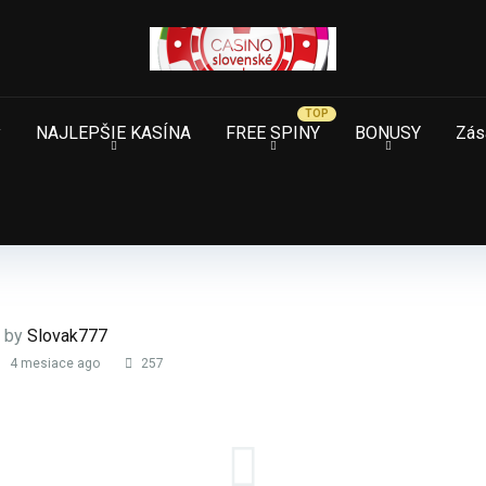
y
NAJLEPŠIE KASÍNA
FREE SPINY
BONUSY
Zás
by
Slovak777
4 mesiace ago
257