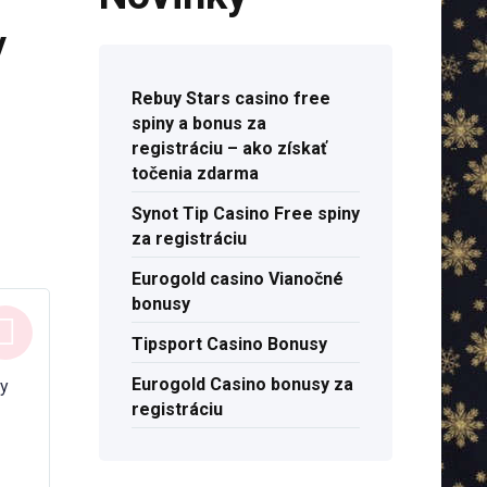
y
Rebuy Stars casino free
spiny a bonus za
registráciu – ako získať
točenia zdarma
Synot Tip Casino Free spiny
za registráciu
Eurogold casino Vianočné
bonusy
Tipsport Casino Bonusy
Eurogold Casino bonusy za
ny
registráciu