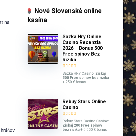
Nové Slovenské online
kasína
äť na
Sazka Hry Online
Casino Recenzia
2026 – Bonus 500
Free spinov Bez
Rizika
Sazka HRY Casino:
Získaj
500 Free spinov bez rizika
+ 250 € bonus
Rebuy Stars Online
Casino
Rebuy Stars Casino Casino:
Získaj 200 Free spinov
e hráčov
bez rizika
+ 5.000 € bonus