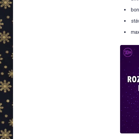
bon
stá
max