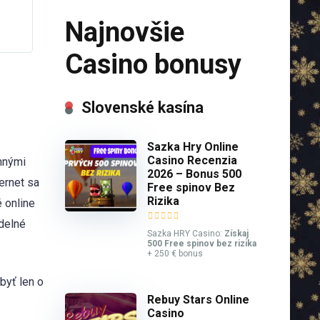
Najnovšie
Casino bonusy
Slovenské kasína
Sazka Hry Online
Casino Recenzia
ennými
2026 – Bonus 500
ernet sa
Free spinov Bez
Rizika
 online
delné
Sazka HRY Casino:
Získaj
500 Free spinov bez rizika
+ 250 € bonus
byť len o
Rebuy Stars Online
Casino