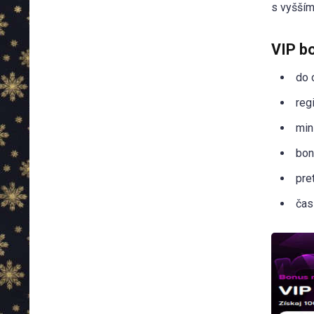
s vyšším
VIP bo
do 
reg
min
bon
pre
čas