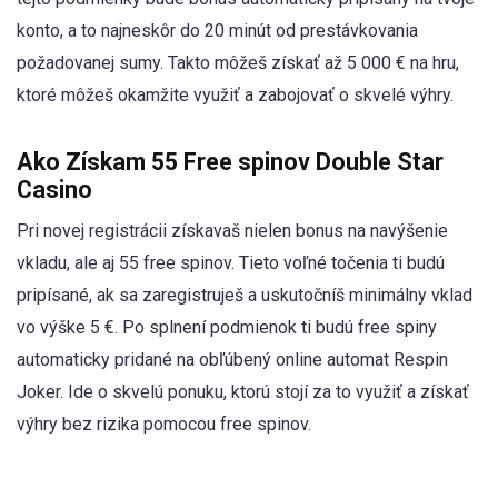
konto, a to najneskôr do 20 minút od prestávkovania
požadovanej sumy. Takto môžeš získať až 5 000 € na hru,
ktoré môžeš okamžite využiť a zabojovať o skvelé výhry.
Ako Získam 55 Free spinov Double Star
Casino
Pri novej registrácii získavaš nielen bonus na navýšenie
vkladu, ale aj 55 free spinov. Tieto voľné točenia ti budú
pripísané, ak sa zaregistruješ a uskutočníš minimálny vklad
vo výške 5 €. Po splnení podmienok ti budú free spiny
automaticky pridané na obľúbený online automat Respin
Joker. Ide o skvelú ponuku, ktorú stojí za to využiť a získať
výhry bez rizika pomocou free spinov.