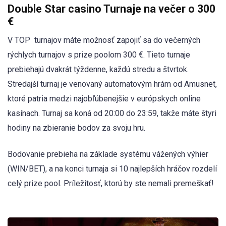
Double Star casino Turnaje na večer o 300
€
V TOP turnajov máte možnosť zapojiť sa do večerných
rýchlych turnajov s prize poolom 300 €. Tieto turnaje
prebiehajú dvakrát týždenne, každú stredu a štvrtok.
Stredajší turnaj je venovaný automatovým hrám od Amusnet,
ktoré patria medzi najobľúbenejšie v európskych online
kasínach. Turnaj sa koná od 20:00 do 23:59, takže máte štyri
hodiny na zbieranie bodov za svoju hru.
Bodovanie prebieha na základe systému vážených výhier
(WIN/BET), a na konci turnaja si 10 najlepších hráčov rozdelí
celý prize pool. Príležitosť, ktorú by ste nemali premeškať!