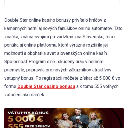
Double Star online kasíno bonusy privítalo hráčov z
kamenných herní aj nových fanúšikov online automatov. Táto
značka, známa svojimi prevádzkami na Slovensku, teraz
ponúka aj online platformu, ktorá výrazne rozšírila jej
možnosti a obohatila svet slovenských online kasín.
Spoločnosť Program s.r.o., skúsený hráč v hernom
priemysle, pripravila pre nových zákazníkov atraktívny
vstupný bonus. Po registrácii môžete získať až 5 000 € vo
forme
Double Star casino bonusu
a k tomu 555 voľných
zatočení ako darček.