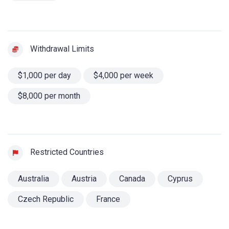
Withdrawal Limits
$1,000 per day
$4,000 per week
$8,000 per month
Restricted Countries
Australia
Austria
Canada
Cyprus
Czech Republic
France