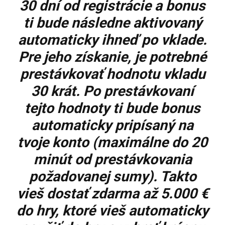
30 dní od registrácie a bonus
ti bude následne aktivovaný
automaticky ihneď po vklade.
Pre jeho získanie, je potrebné
prestávkovať hodnotu vkladu
30 krát. Po prestávkovaní
tejto hodnoty ti bude bonus
automaticky pripísaný na
tvoje konto (maximálne do 20
minút od prestávkovania
požadovanej sumy). Takto
vieš dostať zdarma až 5.000 €
do hry, ktoré vieš automaticky