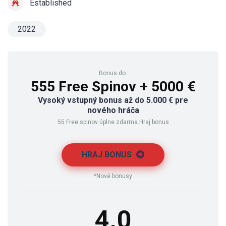
Established
2022
Bonus do:
555 Free Spinov + 5000 €
Vysoký vstupný bonus až do 5.000 € pre
nového hráča
55 Free spinov úplne zdarma.Hraj bonus
HRAJ BONUS
*Nové bonusy
4.0