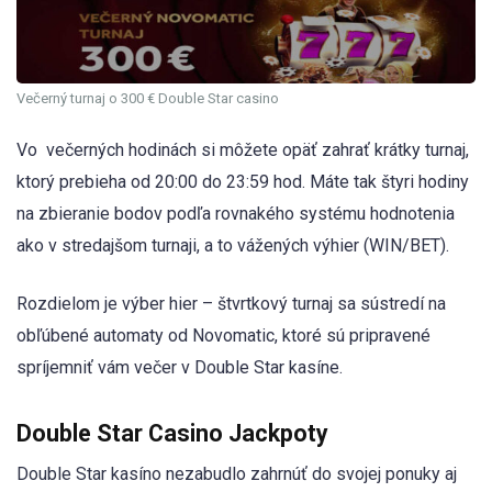
Večerný turnaj o 300 € Double Star casino
Vo večerných hodinách si môžete opäť zahrať krátky turnaj,
ktorý prebieha od 20:00 do 23:59 hod. Máte tak štyri hodiny
na zbieranie bodov podľa rovnakého systému hodnotenia
ako v stredajšom turnaji, a to vážených výhier (WIN/BET).
Rozdielom je výber hier – štvrtkový turnaj sa sústredí na
obľúbené automaty od Novomatic, ktoré sú pripravené
spríjemniť vám večer v Double Star kasíne.
Double Star Casino Jackpoty
Double Star kasíno nezabudlo zahrnúť do svojej ponuky aj