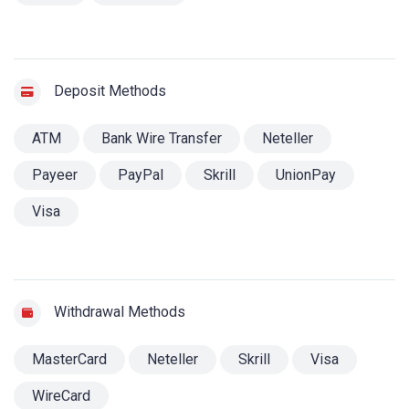
Deposit Methods
ATM
Bank Wire Transfer
Neteller
Payeer
PayPal
Skrill
UnionPay
Visa
Withdrawal Methods
MasterCard
Neteller
Skrill
Visa
WireCard