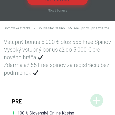
*Nové bonusy
Domovská stránka
»
Double Star Casino – 55 Free Spinov úplne zdarma
Vstupný bonus 5.000 € plus 555 Free Spinov
Vysoký vstupný bonus až do 5.000 € pre
nového hráča
Zdarma až 55 Free spinov za registráciu bez
podmienok
PRE
100 % Slovenské Online Kasíno