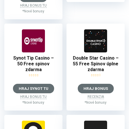
HRAJ BONUS TU
*Nové bonusy
Synot Tip Casino –
Double Star Casino –
50 Free spinov
55 Free Spinov úplne
zdarma
zdarma
HRAJ SYNOT TU
HRAJ BONUS
HRAJ BONUS TU
RECENZIA
*Nové bonusy
*Nové bonusy