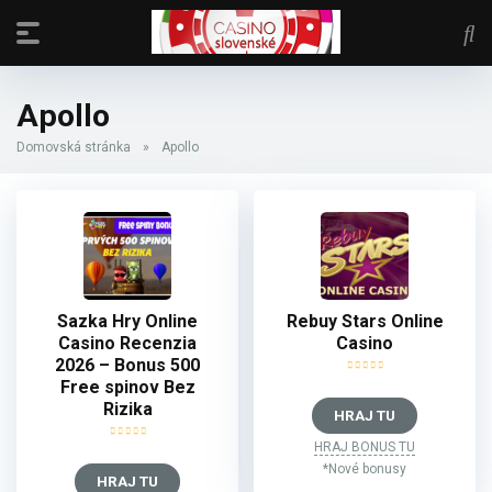
Apollo
Domovská stránka
»
Apollo
Sazka Hry Online
Rebuy Stars Online
Casino Recenzia
Casino
2026 – Bonus 500
Free spinov Bez
Rizika
HRAJ TU
HRAJ BONUS TU
*Nové bonusy
HRAJ TU