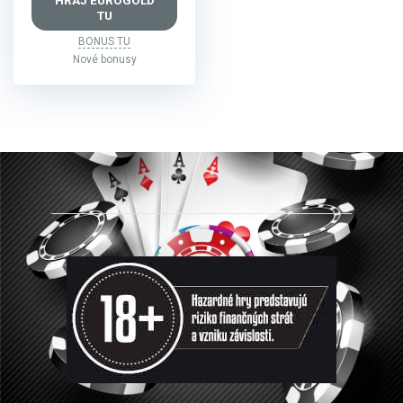
HRAJ EUROGOLD
TU
BONUS TU
Nové bonusy