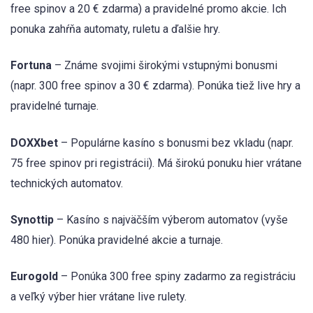
free spinov a 20 € zdarma) a pravidelné promo akcie. Ich
ponuka zahŕňa automaty, ruletu a ďalšie hry.
Fortuna
– Známe svojimi širokými vstupnými bonusmi
(napr. 300 free spinov a 30 € zdarma). Ponúka tiež live hry a
pravidelné turnaje.
DOXXbet
– Populárne kasíno s bonusmi bez vkladu (napr.
75 free spinov pri registrácii). Má širokú ponuku hier vrátane
technických automatov.
Synottip
– Kasíno s najväčším výberom automatov (vyše
480 hier). Ponúka pravidelné akcie a turnaje.
Eurogold
– Ponúka 300 free spiny zadarmo za registráciu
a veľký výber hier vrátane live rulety.