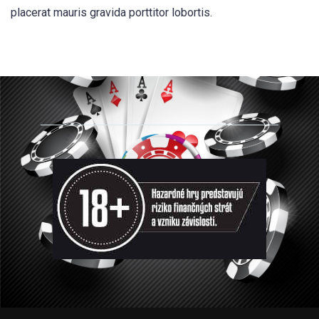
placerat mauris gravida porttitor lobortis.