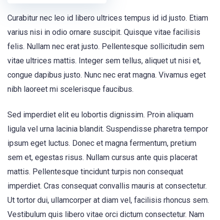
Curabitur nec leo id libero ultrices tempus id id justo. Etiam
varius nisi in odio ornare suscipit. Quisque vitae facilisis
felis. Nullam nec erat justo. Pellentesque sollicitudin sem
vitae ultrices mattis. Integer sem tellus, aliquet ut nisi et,
congue dapibus justo. Nunc nec erat magna. Vivamus eget
nibh laoreet mi scelerisque faucibus.
Sed imperdiet elit eu lobortis dignissim. Proin aliquam
ligula vel urna lacinia blandit. Suspendisse pharetra tempor
ipsum eget luctus. Donec et magna fermentum, pretium
sem et, egestas risus. Nullam cursus ante quis placerat
mattis. Pellentesque tincidunt turpis non consequat
imperdiet. Cras consequat convallis mauris at consectetur.
Ut tortor dui, ullamcorper at diam vel, facilisis rhoncus sem.
Vestibulum quis libero vitae orci dictum consectetur. Nam